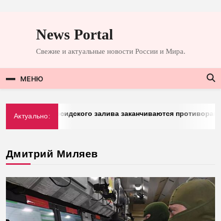
Перейти
к
News Portal
содержимому
Свежие и актуальные новости России и Мира.
МЕНЮ
rg: у стран Персидского залива заканчиваются противоракет
Актуально:
026
Дмитрий Миляев