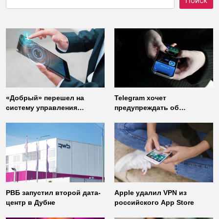
Поиск
«Добрый» перешел на
Telegram хочет
систему управления
предупреждать об
доступом от
использовании
«Газинформсервис»
неофициальных клиентов
мессенджера
РВБ запустил второй дата-
Apple удалил VPN из
центр в Дубне
российского App Store