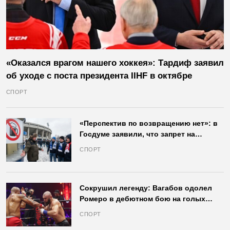
«Оказался врагом нашего хоккея»: Тардиф заявил
об уходе с поста президента IIHF в октябре
СПОРТ
«Перспектив по возвращению нет»: в
Госдуме заявили, что запрет на
продажу пива на стадионах останется
СПОРТ
в силе
Сокрушил легенду: Вагабов одолел
Ромеро в дебютном бою на голых
кулаках и бросил вызов Джонсу
СПОРТ