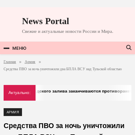
Перейти
к
News Portal
содержимому
Свежие и актуальные новости России и Мира.
МЕНЮ
Главная
Армия
Средства ПВО за ночь уничтожили два БПЛА ВСУ над Тульской областью
 у стран Персидского залива заканчиваются противоракеты
Актуально:
АРМИЯ
Средства ПВО за ночь уничтожили