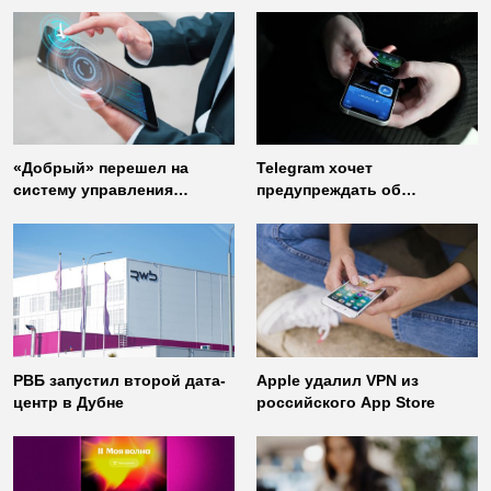
«Добрый» перешел на
Telegram хочет
систему управления
предупреждать об
доступом от
использовании
«Газинформсервис»
неофициальных клиентов
мессенджера
РВБ запустил второй дата-
Apple удалил VPN из
центр в Дубне
российского App Store