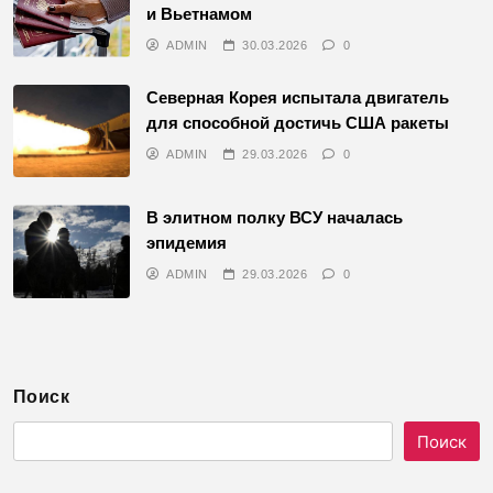
и Вьетнамом
ADMIN
30.03.2026
0
Северная Корея испытала двигатель
для способной достичь США ракеты
ADMIN
29.03.2026
0
В элитном полку ВСУ началась
эпидемия
ADMIN
29.03.2026
0
Поиск
Поиск