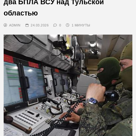
два БПЛА ВСУ над Тульской
областью
ADMIN
24.03.2026
0
1 МИНУТЫ