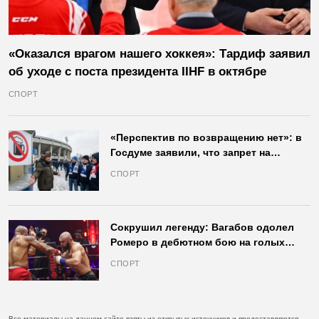
«Оказался врагом нашего хоккея»: Тардиф заявил
об уходе с поста президента IIHF в октябре
СПОРТ
«Перспектив по возвращению нет»: в
Госдуме заявили, что запрет на
продажу пива на стадионах останется
СПОРТ
в силе
Сокрушил легенду: Вагабов одолел
Ромеро в дебютном бою на голых
кулаках и бросил вызов Джонсу
СПОРТ
Все материалы на данном сайте взяты из открытых источников и предоставляются