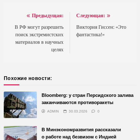
Предыдущая:
Следующая:
Навигация
по
В РФ могут разрешить
Виктория Гиссен: «Это
поиск экстремистских
фантастика!»
записям
материалов в научных
целях
Похожие новости:
Bloomberg: у стран Персидского залива
заканчиваются противоракеты
ADMIN
30.03.2026
0
В Минэкономразвития рассказали
о работе над безвизом с Индией