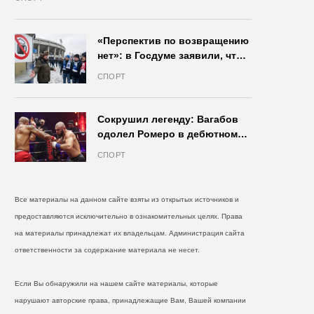
«Перспектив по возвращению
нет»: в Госдуме заявили, что
запрет на продажу пива на
СПОРТ
стадионах останется в силе
Сокрушил легенду: Вагабов
одолел Ромеро в дебютном
бою на голых кулаках и
СПОРТ
бросил вызов Джонсу
Все материалы на данном сайте взяты из открытых источников и
предоставляются исключительно в ознакомительных целях. Права
на материалы принадлежат их владельцам. Администрация сайта
ответственности за содержание материала не несет.
Если Вы обнаружили на нашем сайте материалы, которые
нарушают авторские права, принадлежащие Вам, Вашей компании