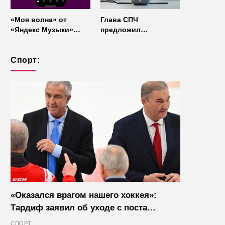
«Моя волна» от
Глава СПЧ
«Яндекс Музыки»
предложил
начала работать без
отказаться от умных
интернета
колонок из
Спорт:
соображений
безопасности
«Оказался врагом нашего хоккея»:
Тардиф заявил об уходе с поста
президента IIHF в октябре
СПОРТ