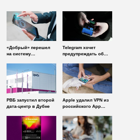
«Добрый» перешел
Telegram хочет
на систему
предупреждать об
управления доступом
использовании
от
неофициальных
«Газинформсервис»
клиентов
мессенджера
РВБ запустил второй
Apple удалил VPN из
дата-центр в Дубне
российского App
Store