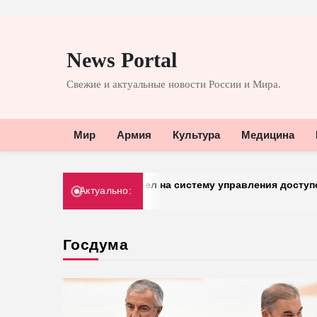
Перейти
к
News Portal
содержимому
Свежие и актуальные новости России и Мира.
Мир
Армия
Культура
Медицина
«Добрый» перешел на систему управления доступом от «Г
Актуально:
30.03.2026
Госдума