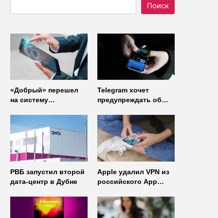
Поиск
«Добрый» перешел
Telegram хочет
на систему
предупреждать об
управления доступом
использовании
от
неофициальных
«Газинформсервис»
клиентов
мессенджера
РВБ запустил второй
Apple удалил VPN из
дата-центр в Дубне
российского App
Store