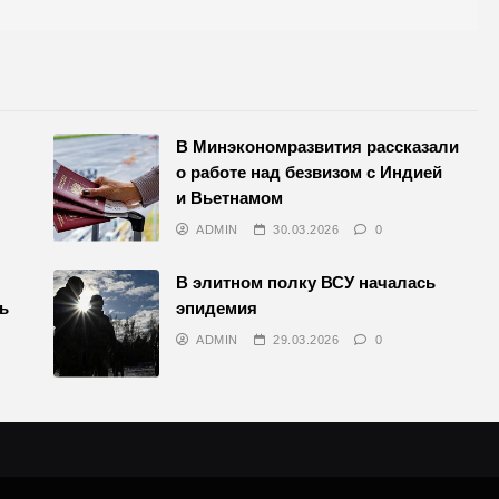
В Минэкономразвития рассказали
о работе над безвизом с Индией
и Вьетнамом
ADMIN
30.03.2026
0
В элитном полку ВСУ началась
чь
эпидемия
ADMIN
29.03.2026
0