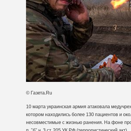
© Газета.Ru
10 марта украинская армия атаковала медучре
котором находились более 130 пациентов и окол
несовместимые с жизнью ранения. На фоне пр
п. "б" ч. 3 ст. 205 УК РФ (террористический акт).