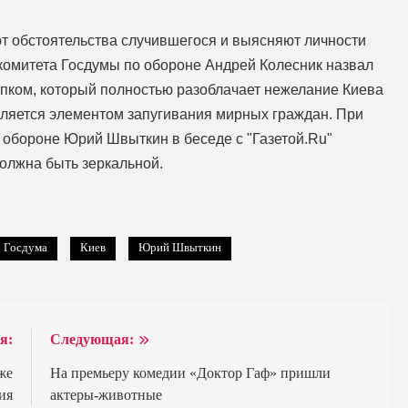
т обстоятельства случившегося и выясняют личности
 комитета Госдумы по обороне Андрей Колесник назвал
упком, который полностью разоблачает нежелание Киева
вляется элементом запугивания мирных граждан. При
о обороне Юрий Швыткин в беседе с "Газетой.Ru"
должна быть зеркальной.
Госдума
Киев
Юрий Швыткин
я:
Следующая:
же
На премьеру комедии «Доктор Гаф» пришли
ия
актеры-животные