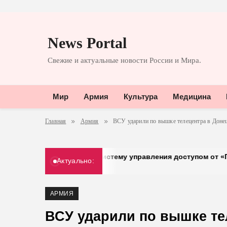
Перейти
к
News Portal
содержимому
Свежие и актуальные новости России и Мира.
Мир
Армия
Культура
Медицина
Главная
Армия
ВСУ ударили по вышке телецентра в Доне
» перешел на систему управления доступом от «Газинформс
Актуально:
026
АРМИЯ
ВСУ ударили по вышке те