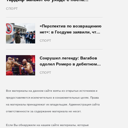
президента IIHF в октябре
СПОРТ
«Перспектив по возвращению
нет»: в Госдуме заявили, что
запрет на продажу пива на
СПОРТ
стадионах останется в силе
Сокрушил легенду: Вагабов
одолел Ромеро в дебютном
бою на голых кулаках и
СПОРТ
бросил вызов Джонсу
Все материалы на данном сайте взяты из открытых источников и
предоставляются исключительно в ознакомительных целях. Права
на материалы принадлежат их владельцам. Администрация сайта
ответственности за содержание материала не несет.
Если Вы обнаружили на нашем сайте материалы, которые