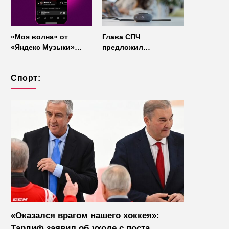
«Моя волна» от
Глава СПЧ
«Яндекс Музыки»
предложил
начала работать без
отказаться от умных
интернета
колонок из
Спорт:
соображений
безопасности
«Оказался врагом нашего хоккея»:
Тардиф заявил об уходе с поста