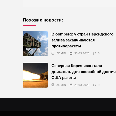
записям
Похожие новости:
Bloomberg: у стран Персидского
залива заканчиваются
противоракеты
ADMIN
30.03.2026
0
Северная Корея испытала
двигатель для способной дости
США ракеты
ADMIN
29.03.2026
0