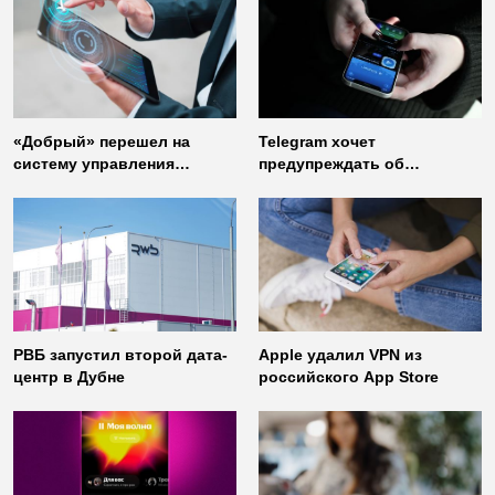
«Добрый» перешел на
Telegram хочет
систему управления
предупреждать об
доступом от
использовании
«Газинформсервис»
неофициальных клиентов
мессенджера
РВБ запустил второй дата-
Apple удалил VPN из
центр в Дубне
российского App Store