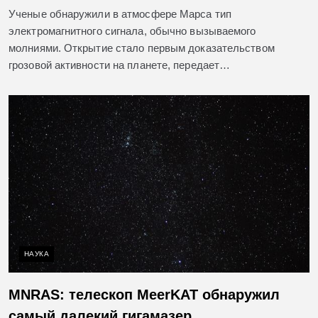
Ученые обнаружили в атмосфере Марса тип
электромагнитного сигнала, обычно вызываемого
молниями. Открытие стало первым доказательством
грозовой активности на планете, передает…
НАУКА
MNRAS: телескоп MeerKAT обнаружил
самый далекий гигамазер