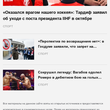
«Оказался врагом нашего хоккея»: Тардиф заявил
об уходе с поста президента IIHF в октябре
СПОРТ
«Перспектив по возвращению нет»: в
Госдуме заявили, что запрет на
продажу пива на стадионах останется
СПОРТ
в силе
Сокрушил легенду: Вагабов одолел
Ромеро в дебютном бою на голых
кулаках и бросил вызов Джонсу
СПОРТ
Все материалы на данном сайте взяты из открытых источников и предоставляются
исключительно в ознакомительных целях. Права на материалы принадлежат их