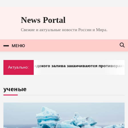
Перейти
к
News Portal
содержимому
Свежие и актуальные новости России и Мира.
МЕНЮ
 стран Персидского залива заканчиваются противоракеты
Актуально:
ученые