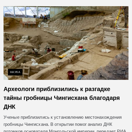
НАУКА
Археологи приблизились к разгадке
тайны гробницы Чингисхана благодаря
ДНК
Ученые приблизились к установлению местонахождения
гробницы Чингисхана. В открытии помог анализ ДНК
потомков основателя Монгольской империи, передает РИА