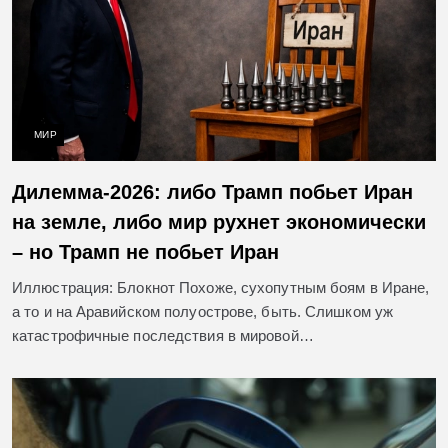
МИР
Дилемма-2026: либо Трамп побьет Иран
на земле, либо мир рухнет экономически
– но Трамп не побьет Иран
Иллюстрация: Блокнот Похоже, сухопутным боям в Иране,
а то и на Аравийском полуострове, быть. Слишком уж
катастрофичные последствия в мировой…