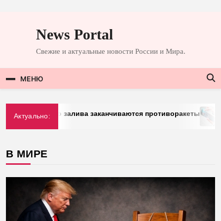
Перейти
к
News Portal
содержимому
Свежие и актуальные новости России и Мира.
МЕНЮ
Персидского залива заканчиваются противоракеты
«До
Актуально:
3
В МИРЕ