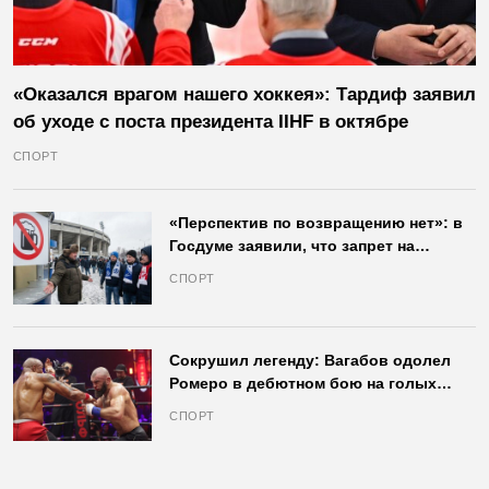
«Оказался врагом нашего хоккея»: Тардиф заявил
об уходе с поста президента IIHF в октябре
СПОРТ
«Перспектив по возвращению нет»: в
Госдуме заявили, что запрет на
продажу пива на стадионах останется
СПОРТ
в силе
Сокрушил легенду: Вагабов одолел
Ромеро в дебютном бою на голых
кулаках и бросил вызов Джонсу
СПОРТ