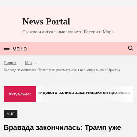
Перейти
к
News Portal
содержимому
Свежие и актуальные новости России и Мира.
МЕНЮ
Главная
Мир
Бравада закончилась: Трамп уже рассматривает варианты мира с Ираном
g: у стран Персидского залива заканчиваются противоракеты
Актуально:
26
МИР
Бравада закончилась: Трамп уже