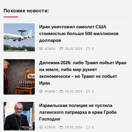
Похожие новости:
Иран уничтожил самолет США
стоимостью больше 500 миллионов
долларов
ADMIN
30.03.2026
0
Дилемма-2026: либо Трамп побьет Иран
на земле, либо мир рухнет
экономически – но Трамп не побьет
Иран
ADMIN
30.03.2026
0
Израильская полиция не пустила
латинского патриарха в храм Гроба
Господня
ADMIN
29.03.2026
0