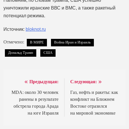
Напомним, по словам Трампа, США успешно
уничтожили иранские ВВС и ВМС, а также ракетный
потенциал режима.
Источник:
bloknot.ru
Отмечено:
В МИРЕ
Война Иран и Израиль
Дональд Трамп
США
Предыдущая:
Следующая:
Навигация
по
MDA: около 30 человек
Газ, нефть и ракеты: как
ранены в результате
конфликт на Ближнем
записям
обстрела города Арада
Востоке отразился
на юге Израиля
на мировой экономике