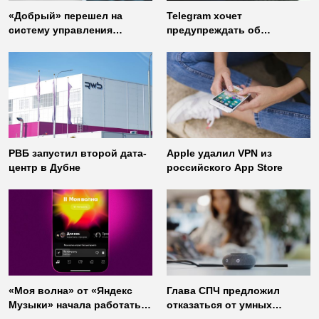
«Добрый» перешел на
Telegram хочет
систему управления
предупреждать об
доступом от
использовании
«Газинформсервис»
неофициальных клиентов
мессенджера
РВБ запустил второй дата-
Apple удалил VPN из
центр в Дубне
российского App Store
«Моя волна» от «Яндекс
Глава СПЧ предложил
Музыки» начала работать
отказаться от умных