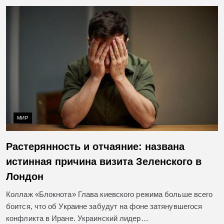
МИР
Растерянность и отчаяние: названа
истинная причина визита Зеленского в
Лондон
Коллаж «Блокнота» Глава киевского режима больше всего
боится, что об Украине забудут на фоне затянувшегося
конфликта в Иране. Украинский лидер…