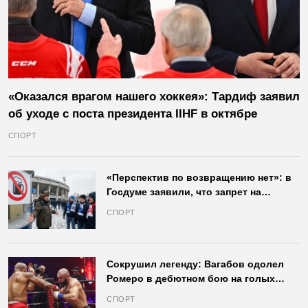
«Оказался врагом нашего хоккея»: Тардиф заявил
об уходе с поста президента IIHF в октябре
СПОРТ
«Перспектив по возвращению нет»: в
Госдуме заявили, что запрет на
продажу пива на стадионах останется
СПОРТ
в силе
Сокрушил легенду: Вагабов одолел
Ромеро в дебютном бою на голых
кулаках и бросил вызов Джонсу
СПОРТ