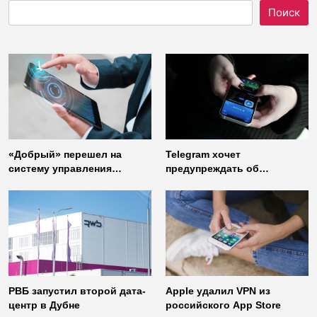
Поиск
«Добрый» перешел на
Telegram хочет
систему управления
предупреждать об
доступом от
использовании
«Газинформсервис»
неофициальных клиентов
мессенджера
РВБ запустил второй дата-
Apple удалил VPN из
центр в Дубне
российского App Store