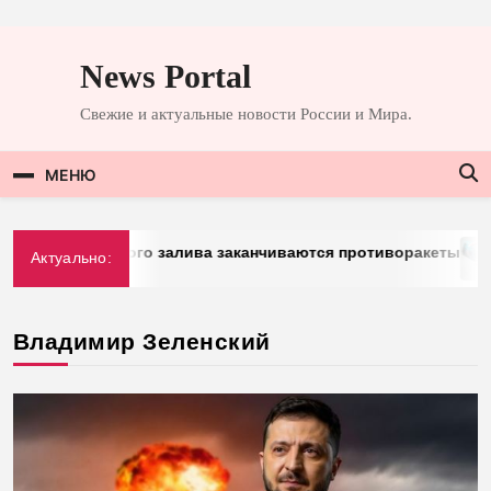
Перейти
к
News Portal
содержимому
Свежие и актуальные новости России и Мира.
МЕНЮ
н Персидского залива заканчиваются противоракеты
«
Актуально:
Владимир Зеленский