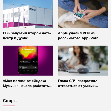
«Газинформсервис»
неофициальных клиентов
мессенджера
РВБ запустил второй дата-
Apple удалил VPN из
центр в Дубне
российского App Store
«Моя волна» от «Яндекс
Глава СПЧ предложил
Музыки» начала работать
отказаться от умных
без интернета
колонок из соображений
безопасности
Спорт: