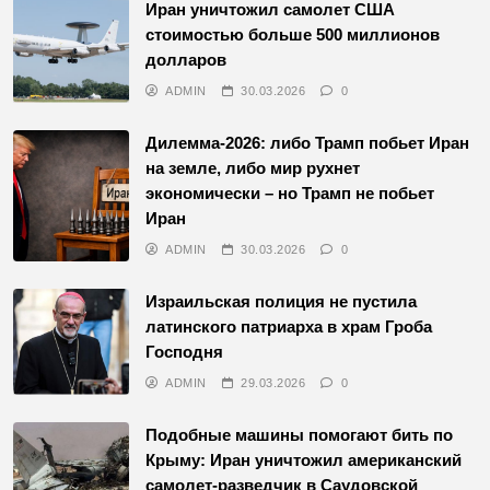
Иран уничтожил самолет США
стоимостью больше 500 миллионов
долларов
ADMIN
30.03.2026
0
Дилемма-2026: либо Трамп побьет Иран
на земле, либо мир рухнет
экономически – но Трамп не побьет
Иран
ADMIN
30.03.2026
0
Израильская полиция не пустила
латинского патриарха в храм Гроба
Господня
ADMIN
29.03.2026
0
Подобные машины помогают бить по
Крыму: Иран уничтожил американский
самолет-разведчик в Саудовской