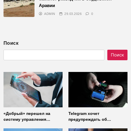
Аравии
ADMIN
29.03.2026
0
Поиск
Поиск
«Добрый» перешел на
Telegram хочет
систему управления
предупреждать об
доступом от
использовании