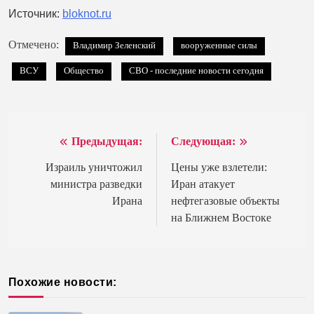
Источник:
bloknot.ru
Отмечено:
Владимир Зеленский
вооруженные силы
ВСУ
Общество
СВО - последние новости сегодня
Предыдущая:
Следующая:
Навигация
по
Израиль уничтожил
Цены уже взлетели:
министра разведки
Иран атакует
записям
Ирана
нефтегазовые объекты
на Ближнем Востоке
Похожие новости: