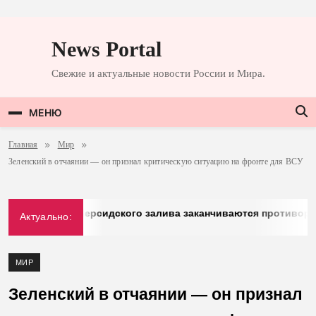
Перейти
к
News Portal
содержимому
Свежие и актуальные новости России и Мира.
МЕНЮ
Главная
Мир
Зеленский в отчаянии — он признал критическую ситуацию на фронте для ВСУ
rg: у стран Персидского залива заканчиваются противоракет
Актуально:
026
МИР
Зеленский в отчаянии — он признал