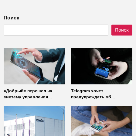
Поиск
Поиск
«Добрый» перешел на
Telegram хочет
систему управления
предупреждать об
доступом от
использовании
«Газинформсервис»
неофициальных клиентов
мессенджера