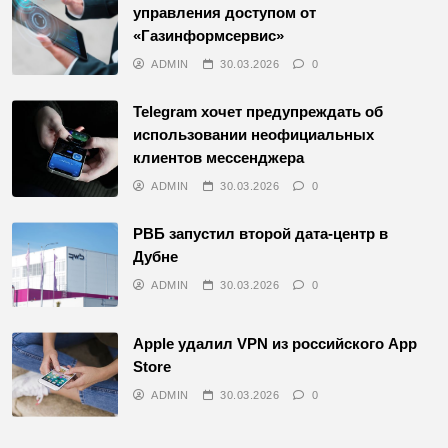
управления доступом от
«Газинформсервис»
ADMIN
30.03.2026
0
Telegram хочет предупреждать об
использовании неофициальных
клиентов мессенджера
ADMIN
30.03.2026
0
РВБ запустил второй дата-центр в
Дубне
ADMIN
30.03.2026
0
Apple удалил VPN из российского App
Store
ADMIN
30.03.2026
0