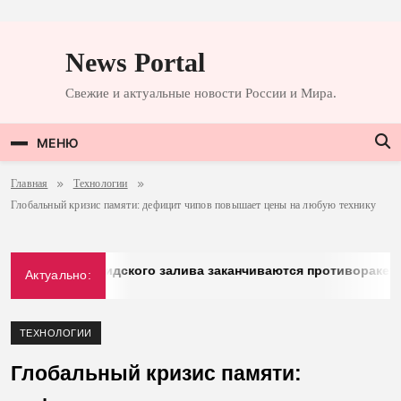
Перейти
к
News Portal
содержимому
Свежие и актуальные новости России и Мира.
МЕНЮ
Главная
Технологии
Глобальный кризис памяти: дефицит чипов повышает цены на любую технику
 у стран Персидского залива заканчиваются противоракеты
Актуально:
ТЕХНОЛОГИИ
Глобальный кризис памяти: