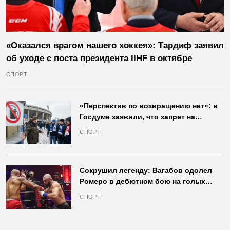
«Оказался врагом нашего хоккея»: Тардиф заявил
об уходе с поста президента IIHF в октябре
СПОРТ
«Перспектив по возвращению нет»: в
Госдуме заявили, что запрет на
продажу пива на стадионах останется
СПОРТ
в силе
Сокрушил легенду: Вагабов одолел
Ромеро в дебютном бою на голых
кулаках и бросил вызов Джонсу
СПОРТ