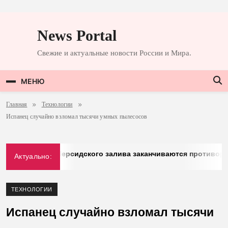
Перейти
к
News Portal
содержимому
Свежие и актуальные новости России и Мира.
МЕНЮ
Главная
Технологии
Испанец случайно взломал тысячи умных пылесосов
erg: у стран Персидского залива заканчиваются противораке
Актуально:
.2026
ТЕХНОЛОГИИ
Испанец случайно взломал тысячи