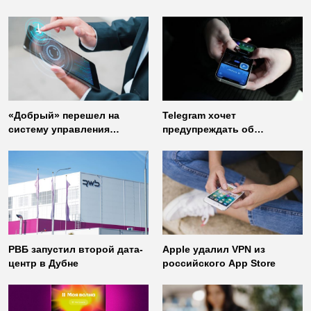
«Добрый» перешел на
Telegram хочет
систему управления
предупреждать об
доступом от
использовании
«Газинформсервис»
неофициальных клиентов
мессенджера
РВБ запустил второй дата-
Apple удалил VPN из
центр в Дубне
российского App Store