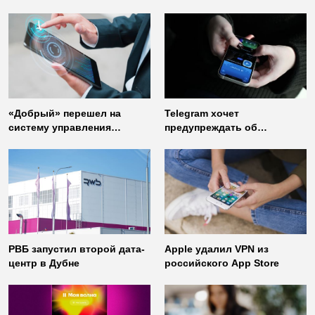
«Добрый» перешел на
Telegram хочет
систему управления
предупреждать об
доступом от
использовании
«Газинформсервис»
неофициальных клиентов
мессенджера
РВБ запустил второй дата-
Apple удалил VPN из
центр в Дубне
российского App Store