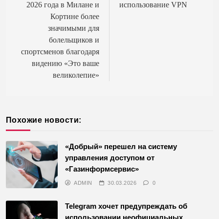
записям
2026 года в Милане и
использование VPN
Кортине более
значимыми для
болельщиков и
спортсменов благодаря
видению «Это ваше
великолепие»
Похожие новости:
«Добрый» перешел на систему
управления доступом от
«Газинформсервис»
ADMIN
30.03.2026
0
Telegram хочет предупреждать об
использовании неофициальных