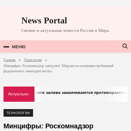
Перейти
к
News Portal
содержимому
Свежие и актуальные новости России и Мира.
МЕНЮ
Главная
Технологии
Минцифры: Роскомнадзор замедляет Telegram на основании требований
федерального законодательства
тран Персидского залива заканчиваются противоракеты
Актуально:
ТЕХНОЛОГИИ
Минцифры: Роскомнадзор