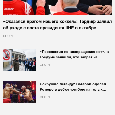
«Оказался врагом нашего хоккея»: Тардиф заявил
об уходе с поста президента IIHF в октябре
СПОРТ
«Перспектив по возвращению нет»: в
Госдуме заявили, что запрет на
продажу пива на стадионах останется
СПОРТ
в силе
Сокрушил легенду: Вагабов одолел
Ромеро в дебютном бою на голых
кулаках и бросил вызов Джонсу
СПОРТ