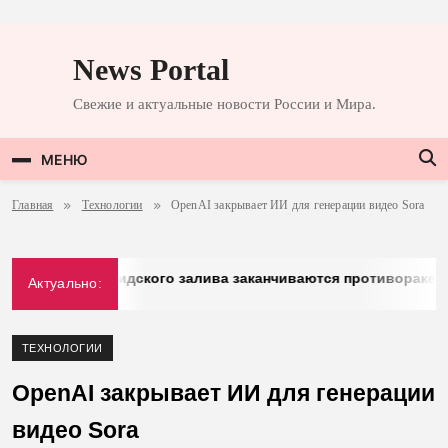
Перейти
к
News Portal
содержимому
Свежие и актуальные новости России и Мира.
МЕНЮ
Главная
Технологии
OpenAI закрывает ИИ для генерации видео Sora
: у стран Персидского залива заканчиваются противоракеты
Актуально:
ТЕХНОЛОГИИ
OpenAI закрывает ИИ для генерации
видео Sora