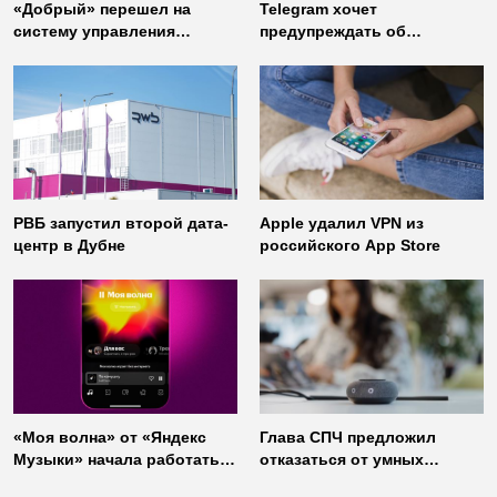
«Добрый» перешел на
Telegram хочет
систему управления
предупреждать об
доступом от
использовании
«Газинформсервис»
неофициальных клиентов
мессенджера
РВБ запустил второй дата-
Apple удалил VPN из
центр в Дубне
российского App Store
«Моя волна» от «Яндекс
Глава СПЧ предложил
Музыки» начала работать
отказаться от умных
без интернета
колонок из соображений