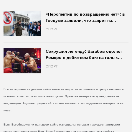
«Перспектив по возвращению нет»: в
Госдуме заявили, что запрет на
продажу пива на стадионах останется
СПОРТ
в силе
Сокрушил легенду: Вагабов одолел
Ромеро в дебютном бою на голых
кулаках и бросил вызов Джонсу
СПОРТ
Все материалы на данном сайте взяты из открытых источников и предоставляются
исключительно в ознакомительных целях. Права на материалы принадлежат их
владельцам. Администрация сайта ответственности за содержание материала не
несет.
Если Вы обнаружили на нашем сайте материалы, которые нарушают авторские
права, принадлежащие Вам, Вашей компании или организации, пожалуйста,