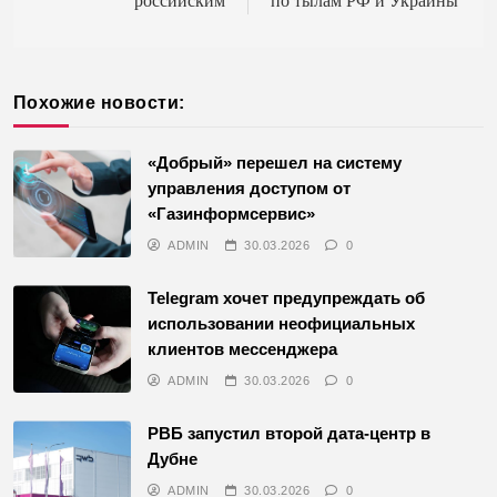
российским
по тылам РФ и Украины
Похожие новости:
«Добрый» перешел на систему
управления доступом от
«Газинформсервис»
ADMIN
30.03.2026
0
Telegram хочет предупреждать об
использовании неофициальных
клиентов мессенджера
ADMIN
30.03.2026
0
РВБ запустил второй дата-центр в
Дубне
ADMIN
30.03.2026
0