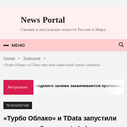
Перейти
к
News Portal
содержимому
Свежие и актуальные новости России и Мира.
МЕНЮ
Главная
Технологии
«Турбо Облако» и TData запустили совместный сервис Lakehouse
g: у стран Персидского залива заканчиваются противоракеты
Актуально:
26
ТЕХНОЛОГИИ
«Турбо Облако» и TData запустили