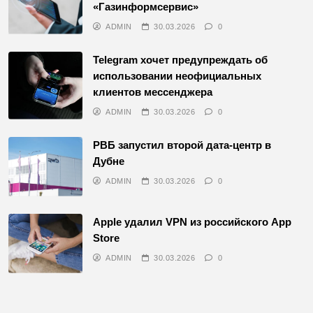
«Газинформсервис»
ADMIN
30.03.2026
0
Telegram хочет предупреждать об
использовании неофициальных
клиентов мессенджера
ADMIN
30.03.2026
0
РВБ запустил второй дата-центр в
Дубне
ADMIN
30.03.2026
0
Apple удалил VPN из российского App
Store
ADMIN
30.03.2026
0