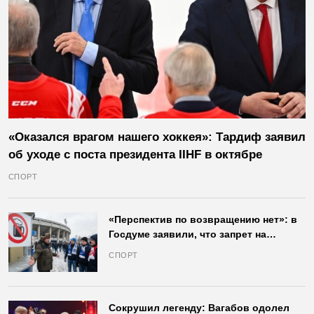
«Оказался врагом нашего хоккея»: Тардиф заявил
об уходе с поста президента IIHF в октябре
СПОРТ
«Перспектив по возвращению нет»: в
Госдуме заявили, что запрет на
продажу пива на стадионах останется
СПОРТ
в силе
Сокрушил легенду: Вагабов одолел