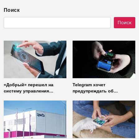
Поиск
Поиск
«Добрый» перешел на
Telegram хочет
систему управления
предупреждать об
доступом от
использовании
«Газинформсервис»
неофициальных клиентов
мессенджера