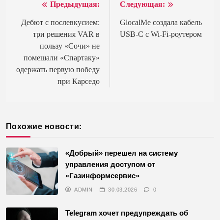
Предыдущая:
Следующая:
Навигация
по
Дебют с послевкусием:
GlocalMe создала кабель
три решения VAR в
USB-C с Wi-Fi-роутером
записям
пользу «Сочи» не
помешали «Спартаку»
одержать первую победу
при Карседо
Похожие новости:
«Добрый» перешел на систему
управления доступом от
«Газинформсервис»
ADMIN
30.03.2026
0
Telegram хочет предупреждать об