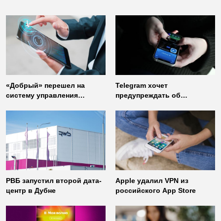
«Добрый» перешел на
Telegram хочет
систему управления
предупреждать об
доступом от
использовании
«Газинформсервис»
неофициальных клиентов
мессенджера
РВБ запустил второй дата-
Apple удалил VPN из
центр в Дубне
российского App Store