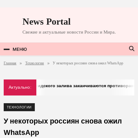
Перейти
к
News Portal
содержимому
Свежие и актуальные новости России и Мира.
МЕНЮ
Главная
Технологии
У некоторых россиян снова ожил WhatsApp
: у стран Персидского залива заканчиваются противоракеты
Актуально:
ТЕХНОЛОГИИ
У некоторых россиян снова ожил
WhatsApp