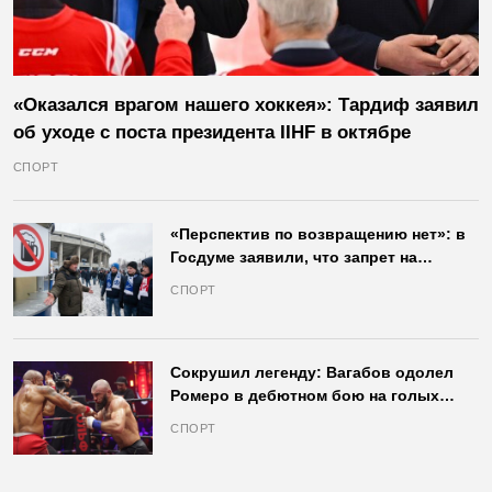
«Оказался врагом нашего хоккея»: Тардиф заявил
об уходе с поста президента IIHF в октябре
СПОРТ
«Перспектив по возвращению нет»: в
Госдуме заявили, что запрет на
продажу пива на стадионах останется
СПОРТ
в силе
Сокрушил легенду: Вагабов одолел
Ромеро в дебютном бою на голых
кулаках и бросил вызов Джонсу
СПОРТ