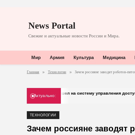
Перейти
к
News Portal
содержимому
Свежие и актуальные новости России и Мира.
Мир
Армия
Культура
Медицина
Главная
Технологии
Зачем россияне заводят роботов-пит
Добрый» перешел на систему управления доступом от «Гази
Актуально:
30.03.2026
ТЕХНОЛОГИИ
Зачем россияне заводят 