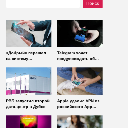
Поиск
«Добрый» перешел
Telegram хочет
на систему
предупреждать об
управления доступом
использовании
от
неофициальных
«Газинформсервис»
клиентов
мессенджера
РВБ запустил второй
Apple удалил VPN из
дата-центр в Дубне
российского App
Store