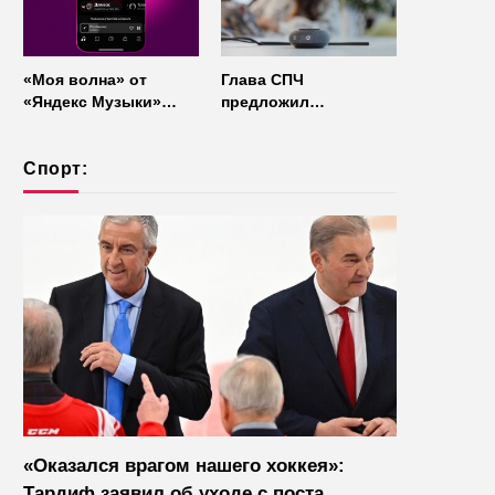
«Моя волна» от
Глава СПЧ
«Яндекс Музыки»
предложил
начала работать без
отказаться от умных
интернета
колонок из
Спорт:
соображений
безопасности
«Оказался врагом нашего хоккея»:
Тардиф заявил об уходе с поста