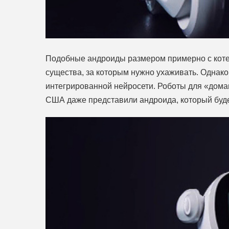
Подобные андроиды размером примерно с котен
существа, за которым нужно ухаживать. Однако
интегрированной нейросети. Роботы для «дома
США даже представили андроида, который буде