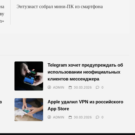
на
Энтузиаст собрал мини-ПК из смартфона
ву
n»
Telegram хочет предупреждать об
использовании неофициальных
клиентов мессенджера
ADMIN
30.03.2026
0
в
Apple удалил VPN из российского
App Store
ADMIN
30.03.2026
0