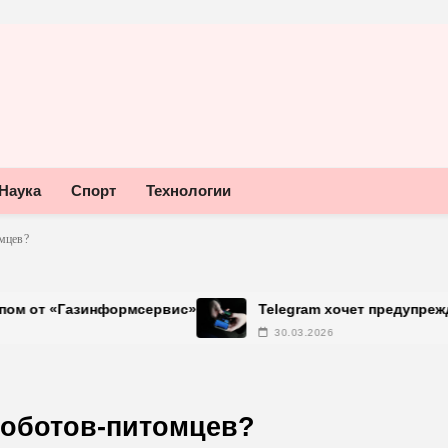
Наука
Спорт
Технологии
омцев?
нформсервис»
Telegram хочет предупреждать об исп
30.03.2026
роботов-питомцев?