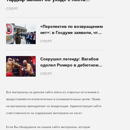
президента IIHF в октябре
СПОРТ
«Перспектив по возвращению
нет»: в Госдуме заявили, что
запрет на продажу пива на
СПОРТ
стадионах останется в силе
Сокрушил легенду: Вагабов
одолел Ромеро в дебютном
бою на голых кулаках и
СПОРТ
бросил вызов Джонсу
Все материалы на данном сайте взяты из открытых источников и
предоставляются исключительно в ознакомительных целях. Права
на материалы принадлежат их владельцам. Администрация сайта
ответственности за содержание материала не несет.
Если Вы обнаружили на нашем сайте материалы, которые