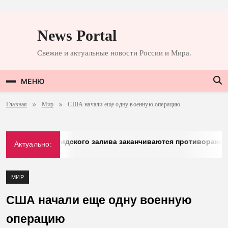
Перейти
к
News Portal
содержимому
Свежие и актуальные новости России и Мира.
МЕНЮ
Главная
Мир
США начали еще одну военную операцию
: у стран Персидского залива заканчиваются противоракеты
Актуально:
МИР
США начали еще одну военную
операцию