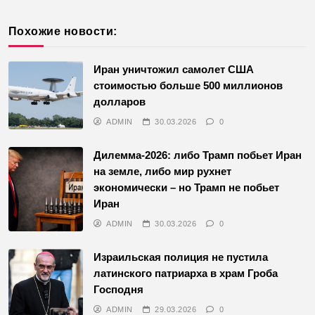
Похожие новости:
Иран уничтожил самолет США
стоимостью больше 500 миллионов
долларов
ADMIN
30.03.2026
0
Дилемма-2026: либо Трамп побьет Иран
на земле, либо мир рухнет
экономически – но Трамп не побьет
Иран
ADMIN
30.03.2026
0
Израильская полиция не пустила
латинского патриарха в храм Гроба
Господня
ADMIN
29.03.2026
0