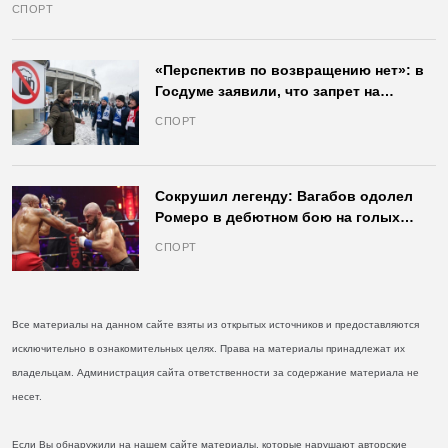
СПОРТ
«Перспектив по возвращению нет»: в
Госдуме заявили, что запрет на
продажу пива на стадионах останется
СПОРТ
в силе
Сокрушил легенду: Вагабов одолел
Ромеро в дебютном бою на голых
кулаках и бросил вызов Джонсу
СПОРТ
Все материалы на данном сайте взяты из открытых источников и предоставляются
исключительно в ознакомительных целях. Права на материалы принадлежат их
владельцам. Администрация сайта ответственности за содержание материала не
несет.
Если Вы обнаружили на нашем сайте материалы, которые нарушают авторские