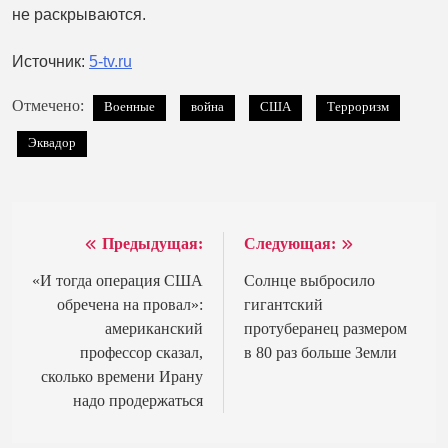
не раскрываются.
Источник:
5-tv.ru
Отмечено:
Военные
война
США
Терроризм
Эквадор
Предыдущая:
Следующая:
Навигация
по
«И тогда операция США
Солнце выбросило
обречена на провал»:
гигантский
записям
американский
протуберанец размером
профессор сказал,
в 80 раз больше Земли
сколько времени Ирану
надо продержаться