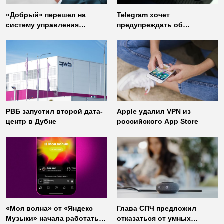
«Добрый» перешел на
Telegram хочет
систему управления
предупреждать об
доступом от
использовании
«Газинформсервис»
неофициальных клиентов
мессенджера
РВБ запустил второй дата-
Apple удалил VPN из
центр в Дубне
российского App Store
«Моя волна» от «Яндекс
Глава СПЧ предложил
Музыки» начала работать
отказаться от умных