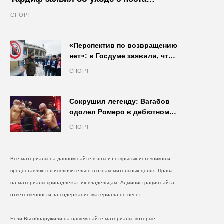
президента IIHF в октябре
СПОРТ
«Перспектив по возвращению
нет»: в Госдуме заявили, что
запрет на продажу пива на
СПОРТ
стадионах останется в силе
Сокрушил легенду: Вагабов
одолел Ромеро в дебютном
бою на голых кулаках и
СПОРТ
бросил вызов Джонсу
Все материалы на данном сайте взяты из открытых источников и
предоставляются исключительно в ознакомительных целях. Права
на материалы принадлежат их владельцам. Администрация сайта
ответственности за содержание материала не несет.
Если Вы обнаружили на нашем сайте материалы, которые