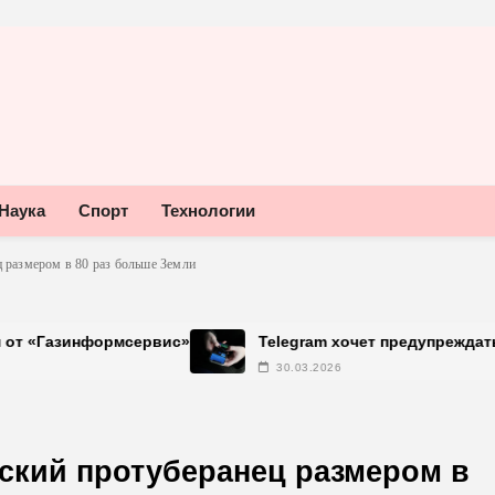
Наука
Спорт
Технологии
 размером в 80 раз больше Земли
ервис»
Telegram хочет предупреждать об использова
30.03.2026
ский протуберанец размером в