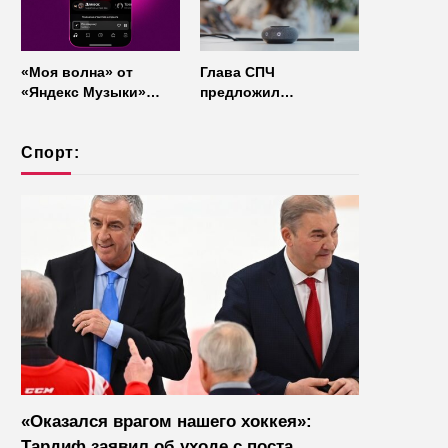
«Моя волна» от
Глава СПЧ
«Яндекс Музыки»
предложил
начала работать без
отказаться от умных
интернета
колонок из
Спорт:
соображений
безопасности
«Оказался врагом нашего хоккея»:
Тардиф заявил об уходе с поста