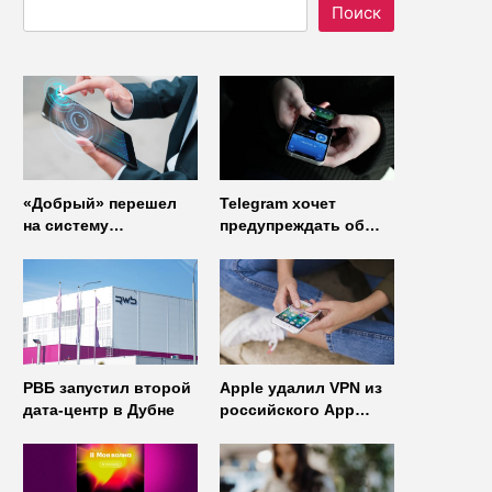
Поиск
«Добрый» перешел
Telegram хочет
на систему
предупреждать об
управления доступом
использовании
от
неофициальных
«Газинформсервис»
клиентов
мессенджера
РВБ запустил второй
Apple удалил VPN из
дата-центр в Дубне
российского App
Store