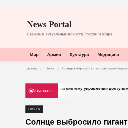
Перейти
к
News Portal
содержимому
Свежие и актуальные новости России и Мира.
Мир
Армия
Культура
Медицина
Главная
Наука
Солнце выбросило гигантский протуберанец
» перешел на систему управления доступом от «Газинформс
Актуально:
026
НАУКА
Солнце выбросило гигант