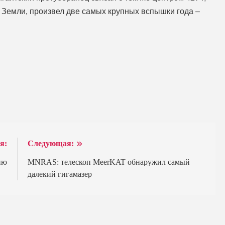
 Земли, произвел две самых крупных вспышки года –
я:
Следующая:
ию
MNRAS: телескоп MeerKAT обнаружил самый
далекий гигамазер