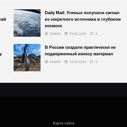
Daily Mail: Ученые получили сигнал
кий
из секретного источника в глубоком
космосе
ADMIN
29.03.2026
0
В России создали практически не
у
подверженный износу материал
ADMIN
28.03.2026
0
Карта сайта