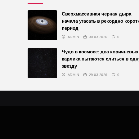
Сверхмассивная черная дыра
начала угасать в рекордно корот
период
ADMIN
30.03.2026
0
Чудо в космосе: два коричневых
карлика пытаются слиться в одн
звезду
ADMIN
29.03.2026
0