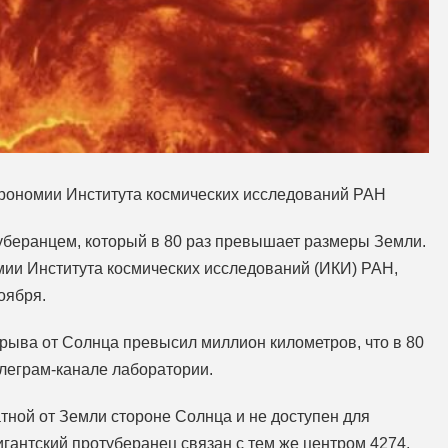
трономии Института космических исследований РАН
беранцем, который в 80 раз превышает размеры Земли.
ии Института космических исследований (ИКИ) РАН,
оября.
рыва от Солнца превысил миллион километров, что в 80
елеграм-канале лаборатории.
тной от Земли стороне Солнца и не доступен для
игантский протуберанец связан с тем же центром 4274,