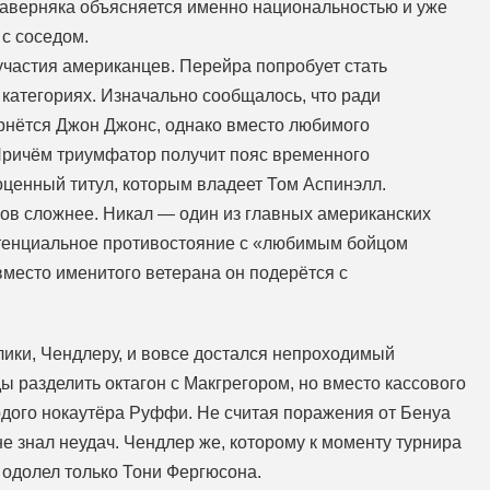
 наверняка объясняется именно национальностью и уже
с соседом.
участия американцев. Перейра попробует стать
 категориях. Изначально сообщалось, что ради
ернётся Джон Джонс, однако вместо любимого
 Причём триумфатор получит пояс временного
оценный титул, которым владеет Том Аспинэлл.
ов сложнее. Никал — один из главных американских
отенциальное противостояние с «любимым бойцом
место именитого ветерана он подерётся с
ики, Чендлеру, и вовсе достался непроходимый
ы разделить октагон с Макгрегором, но вместо кассового
одого нокаутёра Руффи. Не считая поражения от Бенуа
е знал неудач. Чендлер же, которому к моменту турнира
 одолел только Тони Фергюсона.