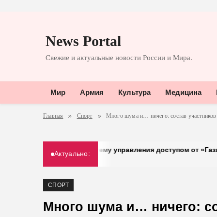
Перейти
к
News Portal
содержимому
Свежие и актуальные новости России и Мира.
Мир
Армия
Культура
Медицина
Главная
Спорт
Много шума и… ничего: состав участников
на систему управления доступом от «Газинформсервис»
Актуально:
СПОРТ
Много шума и… ничего: с