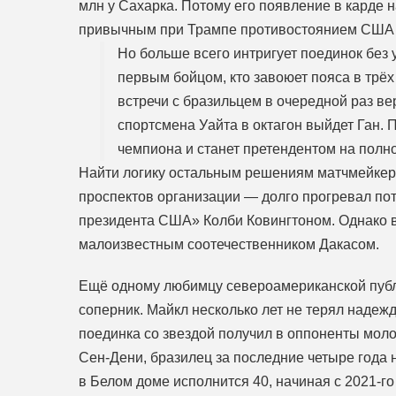
млн у Сахарка. Потому его появление в карде
привычным при Трампе противостоянием США 
Но больше всего интригует поединок без 
первым бойцом, кто завоюет пояса в трёх
встречи с бразильцем в очередной раз в
спортсмена Уайта в октагон выйдет Ган.
чемпиона и станет претендентом на полн
Найти логику остальным решениям матчмейкер
проспектов организации — долго прогревал п
президента США» Колби Ковингтоном. Однако в
малоизвестным соотечественником Дакасом.
Ещё одному любимцу североамериканской публ
соперник. Майкл несколько лет не терял надежд
поединка со звездой получил в оппоненты мол
Сен-Дени, бразилец за последние четыре года н
в Белом доме исполнится 40, начиная с 2021-го