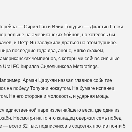
 Перейра — Сирил Ган и Илия Топурия — Джастин Гэтжи.
пор больше на американских бойцов, но хотелось бы
ачев, и Пётр Ян заслужили драться на этом турнире.
рнира последние года два, анонс, мягко скажем,
американских чемпионов, с которыми сейчас сильные
 Ural FC Кирилла Сидельникова Metaratings.
Например, Арман Царукян назвал главное событие
ноз на победу Топурии нокаутом. На бумаге испанец
м. На его стороне и молодость, и ударная мощь.
я единственной паре из легчайшего веса, где один из
ахаби. Несмотря на то что канадец одержал семь побед
е — всего 32 тыс. подписчиков в соцсетях против почти 5