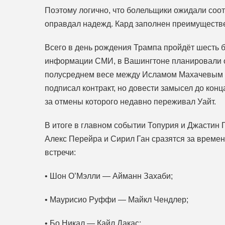
Поэтому логично, что болельщики ожидали соот
оправдал надежд. Кард заполнен преимуществе
Всего в день рождения Трампа пройдёт шесть б
информации СМИ, в Вашингтоне планировали о
полусреднем весе между Исламом Махачевым и
подписал контракт, но довести замысел до конц
за отмены которого недавно переживал Уайт.
В итоге в главном событии Топурия и Джастин Г
Алекс Перейра и Сирил Ган сразятся за времен
встречи:
• Шон О’Мэлли — Айманн Захаби;
• Маурисио Руффи — Майкл Чендлер;
• Бо Никал — Кайл Дакас;