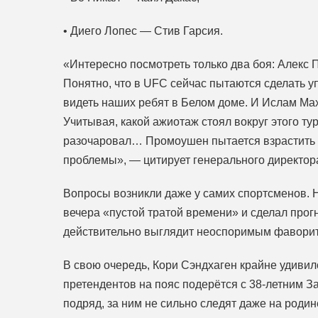
• Диего Лопес — Стив Гарсия.
«Интересно посмотреть только два боя: Алекс
Понятно, что в UFC сейчас пытаются сделать у
видеть наших ребят в Белом доме. И Ислам Мах
Учитывая, какой ажиотаж стоял вокруг этого ту
разочаровал… Промоушен пытается взрастить 
проблемы», — цитирует генерального директора
Вопросы возникли даже у самих спортсменов. 
вечера «пустой тратой времени» и сделал прог
действительно выглядит неоспоримым фаворито
В свою очередь, Кори Сэндхаген крайне удивилс
претендентов на пояс подерётся с 38-летним З
подряд, за ним не сильно следят даже на родин