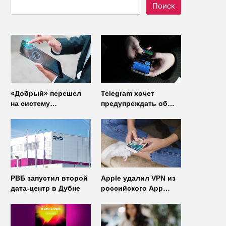
Поиск
«Добрый» перешел
Telegram хочет
на систему
предупреждать об
управления доступом
использовании
от
неофициальных
«Газинформсервис»
клиентов
мессенджера
РВБ запустил второй
Apple удалил VPN из
дата-центр в Дубне
российского App
Store