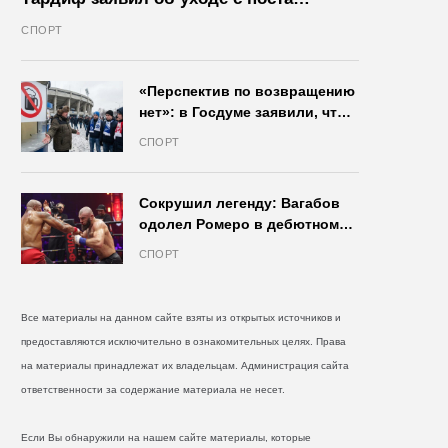
президента IIHF в октябре
СПОРТ
«Перспектив по возвращению
нет»: в Госдуме заявили, что
запрет на продажу пива на
СПОРТ
стадионах останется в силе
Сокрушил легенду: Вагабов
одолел Ромеро в дебютном
бою на голых кулаках и
СПОРТ
бросил вызов Джонсу
Все материалы на данном сайте взяты из открытых источников и
предоставляются исключительно в ознакомительных целях. Права
на материалы принадлежат их владельцам. Администрация сайта
ответственности за содержание материала не несет.
Если Вы обнаружили на нашем сайте материалы, которые