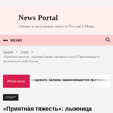
Перейти
к
News Portal
содержимому
Свежие и актуальные новости России и Мира.
МЕНЮ
Главная
Спорт
«Приятная тяжесть»: лыжница Багиян завоевала золото Паралимпиады и
посвятила его всей России
: у стран Персидского залива заканчиваются противоракеты
Актуально:
6
СПОРТ
«Приятная тяжесть»: лыжница