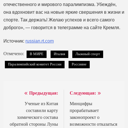
отечественного и мирового паралимпизма. Убеждён,
она вдохновит вас на новые яркие свершения в жизни и
спорте. Так держать! Желаю успехов и всего самого
доброго», — говорится в телеграмме на сайте Кремля.
Источник:
russian.rt.com
Отмечено:
В МИРЕ
Италия
Лыжный спорт
Паралимпийский комитет России
Россияне
Предыдущая:
Следующая:
Навигация
по
Ученые из Китая
Минцифры
составили карту
прорабатывает
записям
химического состава
законопроект о
обратной стороны Луны
возможности отказаться