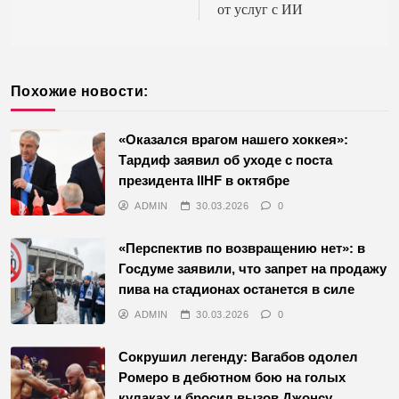
от услуг с ИИ
Похожие новости:
«Оказался врагом нашего хоккея»:
Тардиф заявил об уходе с поста
президента IIHF в октябре
ADMIN
30.03.2026
0
«Перспектив по возвращению нет»: в
Госдуме заявили, что запрет на продажу
пива на стадионах останется в силе
ADMIN
30.03.2026
0
Сокрушил легенду: Вагабов одолел
Ромеро в дебютном бою на голых
кулаках и бросил вызов Джонсу