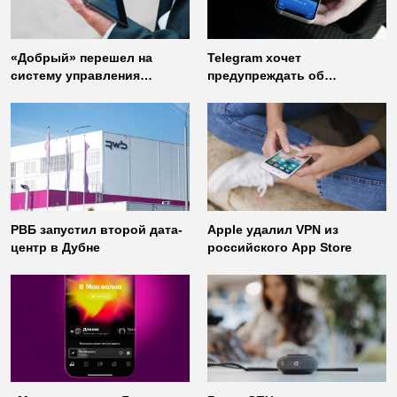
«Добрый» перешел на
Telegram хочет
систему управления
предупреждать об
доступом от
использовании
«Газинформсервис»
неофициальных клиентов
мессенджера
РВБ запустил второй дата-
Apple удалил VPN из
центр в Дубне
российского App Store