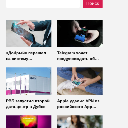
Поиск
«Добрый» перешел
Telegram хочет
на систему
предупреждать об
управления доступом
использовании
от
неофициальных
«Газинформсервис»
клиентов
мессенджера
РВБ запустил второй
Apple удалил VPN из
дата-центр в Дубне
российского App
Store