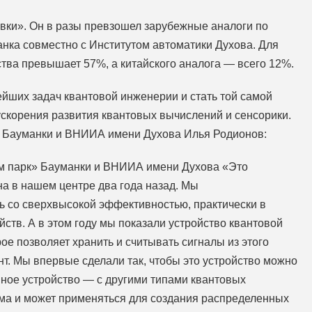
ивки». Он в разы превзошел зарубежные аналоги по
нка совместно с Институтом автоматики Духова. Для
тва превышает 57%, а китайского аналога — всего 12%.
йших задач квантовой инженерии и стать той самой
ускорения развития квантовых вычислений и сенсорики.
» Бауманки и ВНИИА имени Духова Илья Родионов:
ум парк» Бауманки и ВНИИА имени Духова «Это
а в нашем центре два года назад. Мы
 со сверхвысокой эффективностью, практически в
ств. А в этом году мы показали устройство квантовой
рое позволяет хранить и считывать сигналы из этого
нт. Мы впервые сделали так, чтобы это устройство можно
ное устройство — с другими типами квантовых
ема и может применяться для создания распределенных