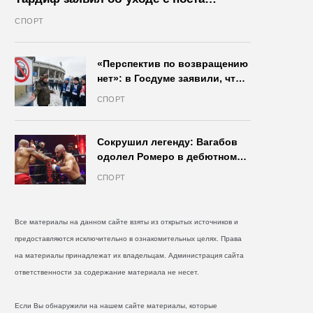
президента IIHF в октябре
СПОРТ
«Перспектив по возвращению
нет»: в Госдуме заявили, что
запрет на продажу пива на
СПОРТ
стадионах останется в силе
Сокрушил легенду: Вагабов
одолел Ромеро в дебютном
бою на голых кулаках и
СПОРТ
бросил вызов Джонсу
Все материалы на данном сайте взяты из открытых источников и
предоставляются исключительно в ознакомительных целях. Права
на материалы принадлежат их владельцам. Администрация сайта
ответственности за содержание материала не несет.
Если Вы обнаружили на нашем сайте материалы, которые