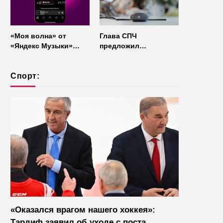
«Моя волна» от
Глава СПЧ
«Яндекс Музыки»
предложил
начала работать без
отказаться от умных
интернета
колонок из
Спорт:
соображений
безопасности
«Оказался врагом нашего хоккея»:
Тардиф заявил об уходе с поста