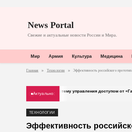
Перейти
к
News Portal
содержимому
Свежие и актуальные новости России и Мира.
Мир
Армия
Культура
Медицина
Главная
Технологии
Эффективность российского прототип
шел на систему управления доступом от «Газинформсервис»
Актуально:
ТЕХНОЛОГИИ
Эффективность российско