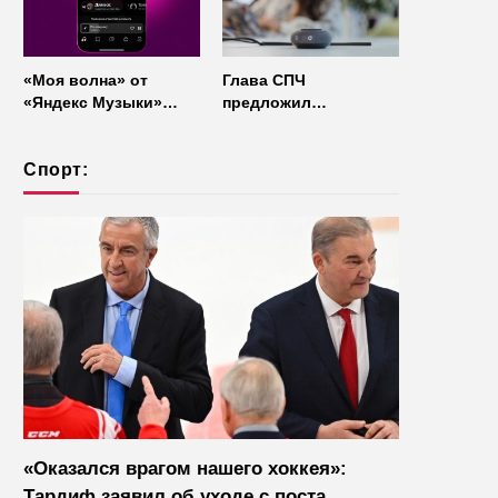
«Моя волна» от
Глава СПЧ
«Яндекс Музыки»
предложил
начала работать без
отказаться от умных
интернета
колонок из
Спорт:
соображений
безопасности
«Оказался врагом нашего хоккея»:
Тардиф заявил об уходе с поста