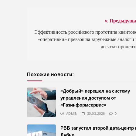
Предыдуща
Навигация
по
Эффективность российского прототипа квантов
«оперативки» превзошла зарубежные аналоги 
записям
десятки процент
Похожие новости:
«Добрый» перешел на систему
управления доступом от
«Газинформсервис»
ADMIN
30.03.2026
0
РВБ запустил второй дата-центр 
Дубне