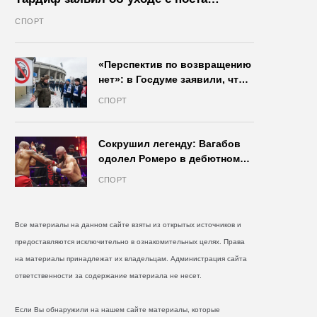
президента IIHF в октябре
СПОРТ
«Перспектив по возвращению
нет»: в Госдуме заявили, что
запрет на продажу пива на
СПОРТ
стадионах останется в силе
Сокрушил легенду: Вагабов
одолел Ромеро в дебютном
бою на голых кулаках и
СПОРТ
бросил вызов Джонсу
Все материалы на данном сайте взяты из открытых источников и
предоставляются исключительно в ознакомительных целях. Права
на материалы принадлежат их владельцам. Администрация сайта
ответственности за содержание материала не несет.
Если Вы обнаружили на нашем сайте материалы, которые