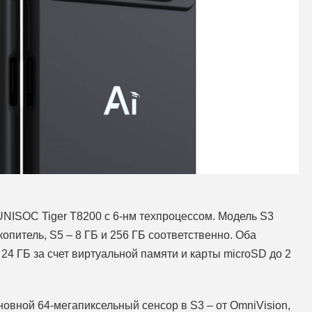
UNISOC Tiger T8200 с 6-нм техпроцессом. Модель S3
опитель, S5 – 8 ГБ и 256 ГБ соответственно. Оба
4 ГБ за счет виртуальной памяти и карты microSD до 2
ной 64-мегапиксельный сенсор в S3 – от OmniVision,