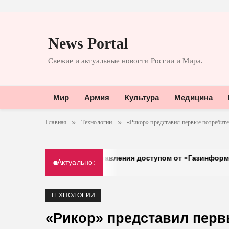
Перейти
к
News Portal
содержимому
Свежие и актуальные новости России и Мира.
Мир
Армия
Культура
Медицина
Главная
Технологии
«Рикор» представил первые потребит
л на систему управления доступом от «Газинформсервис»
Актуально:
ТЕХНОЛОГИИ
«Рикор» представил перв