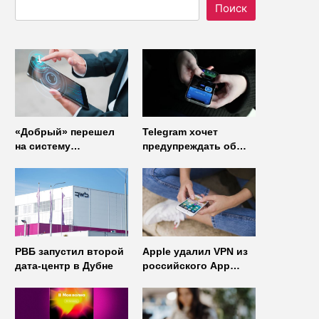
Поиск
«Добрый» перешел
Telegram хочет
на систему
предупреждать об
управления доступом
использовании
от
неофициальных
«Газинформсервис»
клиентов
мессенджера
РВБ запустил второй
Apple удалил VPN из
дата-центр в Дубне
российского App
Store