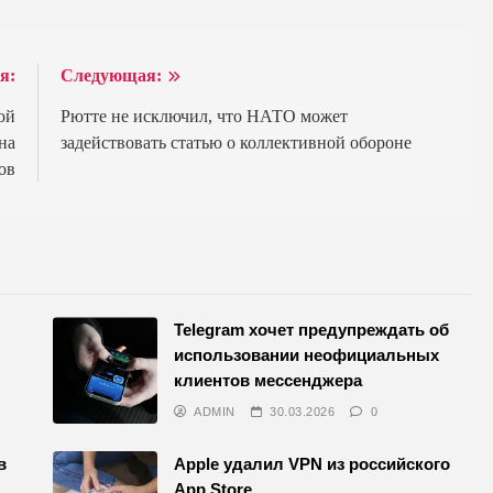
я:
Следующая:
ой
Рютте не исключил, что НАТО может
на
задействовать статью о коллективной обороне
ов
Telegram хочет предупреждать об
использовании неофициальных
клиентов мессенджера
ADMIN
30.03.2026
0
в
Apple удалил VPN из российского
App Store