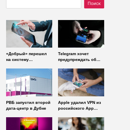
Поиск
«Добрый» перешел
Telegram хочет
на систему
предупреждать об
управления доступом
использовании
от
неофициальных
«Газинформсервис»
клиентов
мессенджера
РВБ запустил второй
Apple удалил VPN из
дата-центр в Дубне
российского App
Store