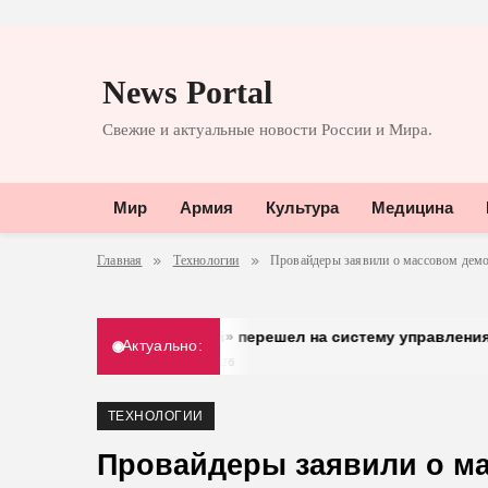
Перейти
к
News Portal
содержимому
Свежие и актуальные новости России и Мира.
Мир
Армия
Культура
Медицина
Главная
Технологии
Провайдеры заявили о массовом дем
«Добрый» перешел на систему управления доступом от 
Актуально:
30.03.2026
ТЕХНОЛОГИИ
Провайдеры заявили о м