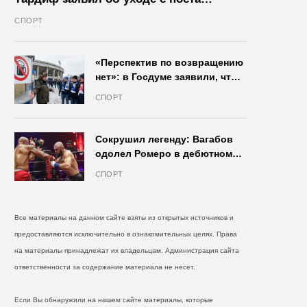
президента IIHF в октябре
СПОРТ
«Перспектив по возвращению
нет»: в Госдуме заявили, что
запрет на продажу пива на
СПОРТ
стадионах останется в силе
Сокрушил легенду: Вагабов
одолел Ромеро в дебютном
бою на голых кулаках и
СПОРТ
бросил вызов Джонсу
Все материалы на данном сайте взяты из открытых источников и
предоставляются исключительно в ознакомительных целях. Права
на материалы принадлежат их владельцам. Администрация сайта
ответственности за содержание материала не несет.
Если Вы обнаружили на нашем сайте материалы, которые