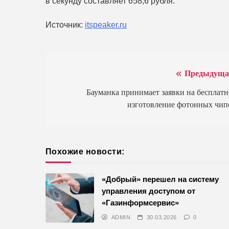
в секунду составляет 658,6 рубля.
Источник:
itspeaker.ru
Предыдуща
Навигация
по
Бауманка принимает заявки на бесплатн
изготовление фотонных чип
записям
Похожие новости:
«Добрый» перешел на систему
управления доступом от
«Газинформсервис»
ADMIN
30.03.2026
0