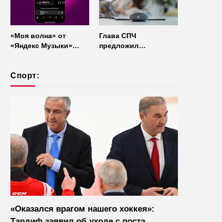
«Моя волна» от
Глава СПЧ
«Яндекс Музыки»
предложил
начала работать без
отказаться от умных
интернета
колонок из
Спорт:
соображений
безопасности
«Оказался врагом нашего хоккея»:
Тардиф заявил об уходе с поста