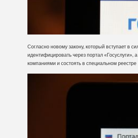
Согласно новому закону, который вступает в с
идентифицировать через портал «Госуслуги», 
компаниями и состоять в специальном реестре