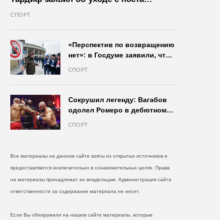
президента IIHF в октябре
СПОРТ
«Перспектив по возвращению
нет»: в Госдуме заявили, что
запрет на продажу пива на
СПОРТ
стадионах останется в силе
Сокрушил легенду: Вагабов
одолел Ромеро в дебютном
бою на голых кулаках и
СПОРТ
бросил вызов Джонсу
Все материалы на данном сайте взяты из открытых источников и
предоставляются исключительно в ознакомительных целях. Права
на материалы принадлежат их владельцам. Администрация сайта
ответственности за содержание материала не несет.
Если Вы обнаружили на нашем сайте материалы, которые