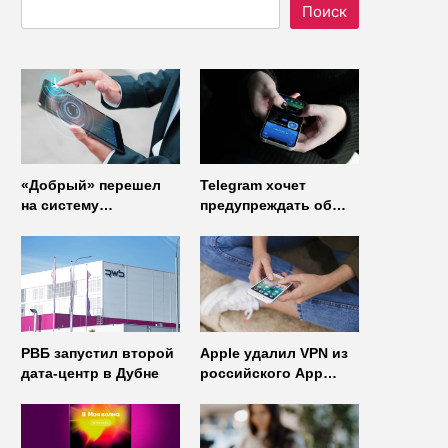
Поиск
«Добрый» перешел
Telegram хочет
на систему
предупреждать об
управления доступом
использовании
от
неофициальных
«Газинформсервис»
клиентов
мессенджера
РВБ запустил второй
Apple удалил VPN из
дата-центр в Дубне
российского App
Store