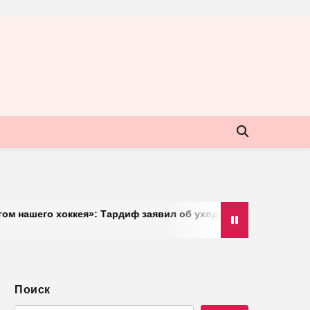
оккея»: Тардиф заявил об уходе с поста президента IIHF в ок
Поиск