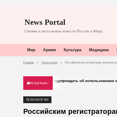
Перейти
к
News Portal
содержимому
Свежие и актуальные новости России и Мира.
Мир
Армия
Культура
Медицина
Главная
Технологии
Российским регистраторам доменов и
elegram хочет предупреждать об использовании неофициаль
Актуально:
30.03.2026
ТЕХНОЛОГИИ
Российским регистратора