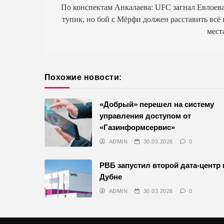
по
По конспектам Анкалаева: UFC загнал Евлоева
тупик, но бой с Мёрфи должен расставить всё 
записям
мест
Похожие новости:
«Добрый» перешел на систему
управления доступом от
«Газинформсервис»
ADMIN
30.03.2026
0
РВБ запустил второй дата-центр 
Дубне
ADMIN
30.03.2026
0