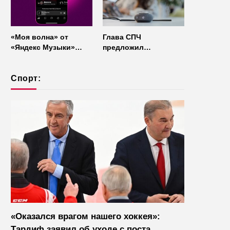
«Моя волна» от
Глава СПЧ
«Яндекс Музыки»
предложил
начала работать без
отказаться от умных
интернета
колонок из
Спорт:
соображений
безопасности
«Оказался врагом нашего хоккея»:
Тардиф заявил об уходе с поста