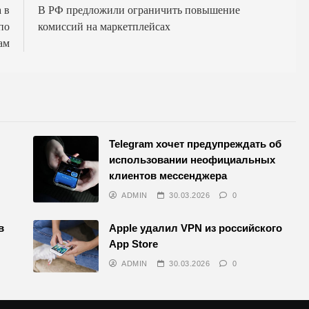
 в
В РФ предложили ограничить повышение
по
комиссий на маркетплейсах
ам
Telegram хочет предупреждать об
использовании неофициальных
клиентов мессенджера
ADMIN
30.03.2026
0
в
Apple удалил VPN из российского
App Store
ADMIN
30.03.2026
0