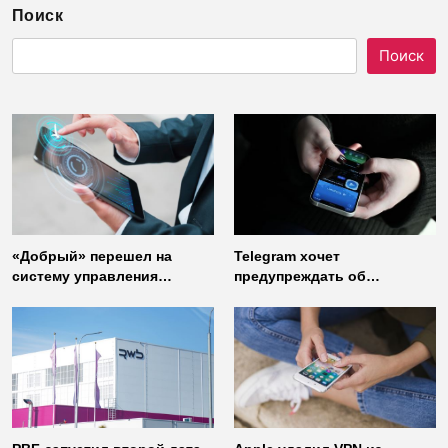
Поиск
Поиск
«Добрый» перешел на
Telegram хочет
систему управления
предупреждать об
доступом от
использовании
«Газинформсервис»
неофициальных клиентов
мессенджера