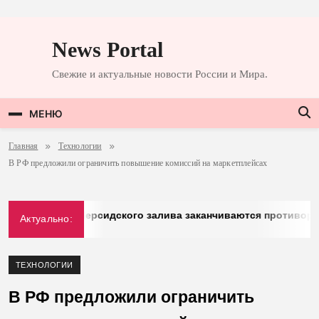
Перейти
к
News Portal
содержимому
Свежие и актуальные новости России и Мира.
МЕНЮ
Главная
Технологии
В РФ предложили ограничить повышение комиссий на маркетплейсах
erg: у стран Персидского залива заканчиваются противораке
Актуально:
.2026
ТЕХНОЛОГИИ
В РФ предложили ограничить