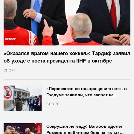
«Оказался врагом нашего хоккея»: Тардиф заявил
об уходе с поста президента IIHF в октябре
СПОРТ
«Перспектив по возвращению нет»: в
Госдуме заявили, что запрет на
продажу пива на стадионах останется
СПОРТ
в силе
Сокрушил легенду: Вагабов одолел
Ромеро в дебютном бою на голых