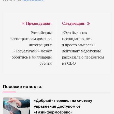
Предыдущая:
Следующая:
Навигация
по
Российским
«Это было так
регистраторам доменов
неожиданно, что
записям
интеграция с
я просто замерла»:
«Госуслугами» может
лейтенант медслужбы
обойтись в миллиарды
рассказала о пережитом
рублей
на СВО
Похожие новости:
«Добрый» перешел на систему
управления доступом от
«Газинформсервис»