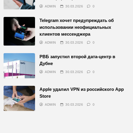
ADMIN
30.03.2026
0
Telegram хочет предупреждать об
использовании неофициальных
клиентов мессенджера
ADMIN
30.03.2026
0
РВБ запустил второй дата-центр в
Дубне
ADMIN
30.03.2026
0
Apple удалил VPN из российского App
Store
ADMIN
30.03.2026
0