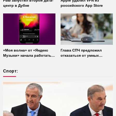
РВБ запустил второй дата-
Apple удалил VPN из
центр в Дубне
российского App Store
«Моя волна» от «Яндекс
Глава СПЧ предложил
Музыки» начала работать
отказаться от умных
без интернета
колонок из соображений
безопасности
Спорт: